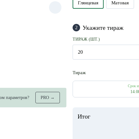
Глянцевая
Матовая
Укажите тираж
2
ТИРАЖ (ШТ.)
Тираж
Срок и
14.0
ом параметров?
PRO →
Итог