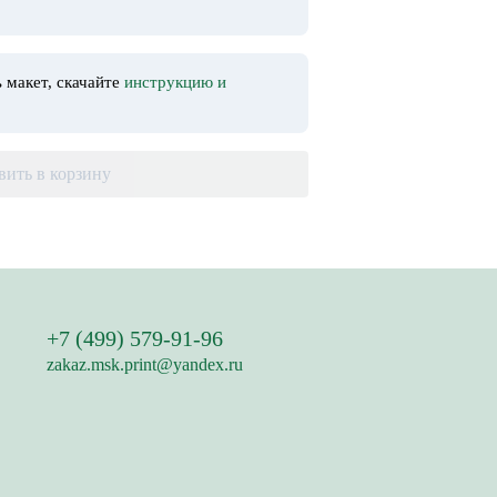
 макет, скачайте
инструкцию и
вить в корзину
+7 (499) 579-91-96
zakaz.msk.print@yandex.ru