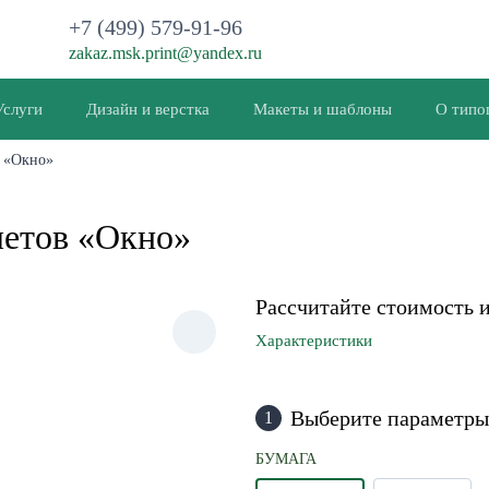
+7 (499) 579-91-96
zakaz.msk.print@yandex.ru
Услуги
Дизайн и верстка
Макеты и шаблоны
О типо
 «Окно»
летов «Окно»
Рассчитайте стоимость 
Характеристики
Выберите параметры
1
БУМАГА